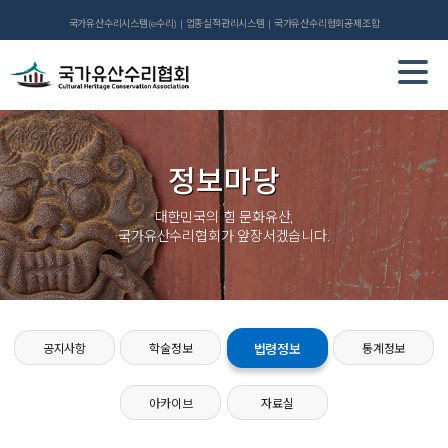
국가유산수리시스템(e수리)
업종실적관리시스템
국가유산수리협회공제조합
정보마당
대한민국의 힘 문화유산,
국가유산수리협회가 앞장서겠습니다.
공지사항
학술정보
법령정보
통계정보
아카이브
자료실