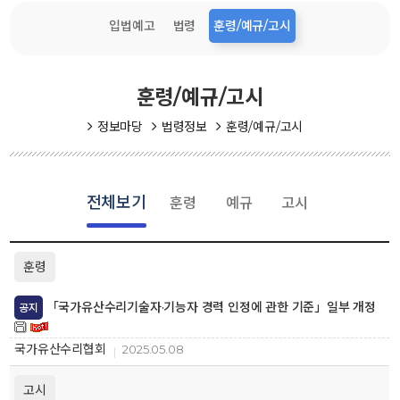
입법예고
법령
훈령/예규/고시
훈령/예규/고시
정보마당
법령정보
훈령/예규/고시
전체보기
훈령
예규
고시
훈령
「국가유산수리기술자·기능자 경력 인정에 관한 기준」일부 개정
공지
국가유산수리협회
2025.05.08
고시