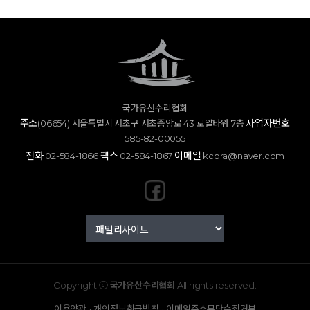
국가유산수리협회
주소
사업자번호
(06654) 서울특별시 서초구 서초중앙로 43 로얄타워 7층
585-82-00055
전화
팩스
이메일
02-584-1866
02-584-1867
kcpra@naver.com
Copyright ⓒ
국가유산수리협회
All rights reserved.
·
·
이용약관
개인정보취급방침
이메일주소무단수집거부