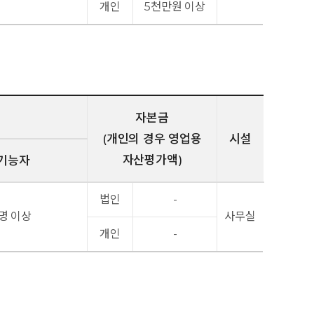
개인
5천만원 이상
자본금
(개인의 경우 영업용
시설
자산평가액)
기능자
법인
-
명 이상
사무실
개인
-