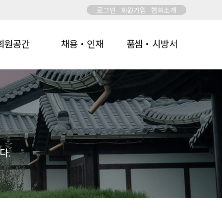
로그인
회원가입
협회소개
회원공간
채용・인재
품셈・시방서
다.