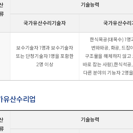
기술능력
산
류
국가유산수리기술자
국가유산수리
한식목공(대목수) 1명
보수기술자 1명과 보수기술자
번와와공, 화공, 드
업
또는 단청기술자 1명을 포함한
구조물을 해체하지 않고
2명 이상
바로 잡는 사람),한식석공,
다른 분야의 기능자 2명을
가유산수리업
기술능력
산
류