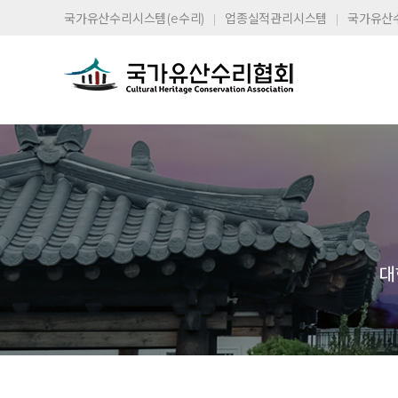
국가유산수리시스템(e수리)
업종실적관리시스템
국가유산
대