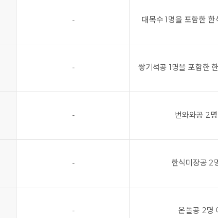
-
대목수 1명을 포함한 한
-
쌓기석공 1명을 포함한 
업
-
번와와공 2명
업
-
한식미장공 2
업
-
온돌공 2명