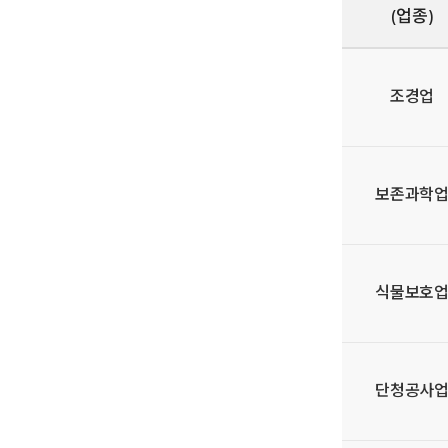
(업종)
조경업
보존과학
식물보호
단청공사