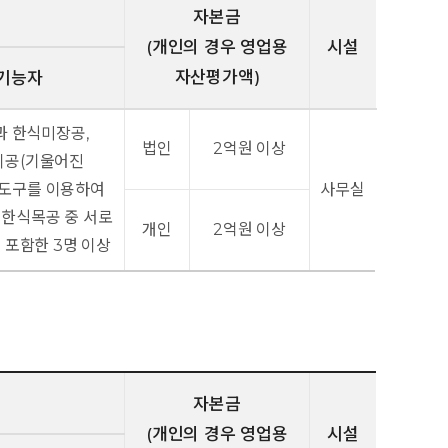
자본금
(개인의 경우 영업용
시설
자산평가액)
기능자
과 한식미장공,
법인
2억원 이상
잡이공(기울어진
 도구를 이용하여
사무실
 한식목공 중 서로
개인
2억원 이상
 포함한 3명 이상
자본금
(개인의 경우 영업용
시설