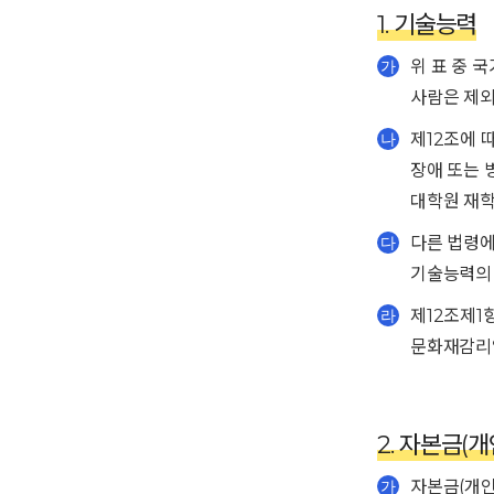
1. 기술능력
위 표 중 
가
사람은 제외
제12조에
나
장애 또는 
대학원 재학
다른 법령에
다
기술능력의 
제12조제1
라
문화재감리업
2. 자본금(
자본금(개인
가