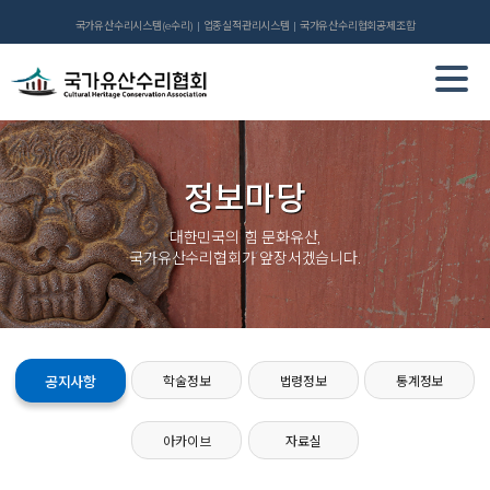
국가유산수리시스템(e수리)
업종실적관리시스템
국가유산수리협회공제조합
정보마당
대한민국의 힘 문화유산,
국가유산수리협회가 앞장서겠습니다.
공지사항
학술정보
법령정보
통계정보
아카이브
자료실