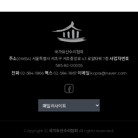
국가유산수리협회
주소
사업자번호
(06654) 서울특별시 서초구 서초중앙로 43 로얄타워 7층
585-82-00055
전화
팩스
이메일
02-584-1866
02-584-1867
kcpra@naver.com
Copyright ⓒ
국가유산수리협회
All rights reserved.