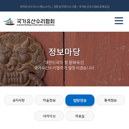
국가유산수리시스템(e수리)
업종실적관리시스템
국가유산수리협회공제조합
정보마당
대한민국의 힘 문화유산,
국가유산수리협회가 앞장서겠습니다.
공지사항
학술정보
법령정보
통계정보
아카이브
자료실