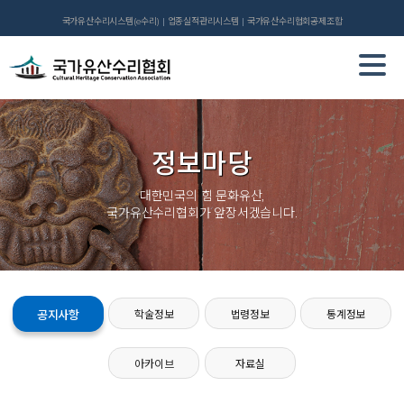
국가유산수리시스템(e수리)
업종실적관리시스템
국가유산수리협회공제조합
정보마당
대한민국의 힘 문화유산,
국가유산수리협회가 앞장서겠습니다.
공지사항
학술정보
법령정보
통계정보
아카이브
자료실