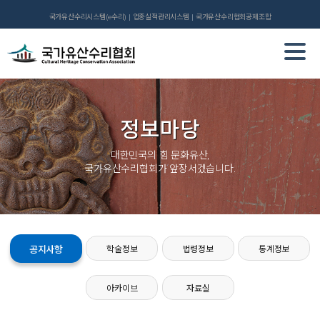
국가유산수리시스템(e수리)
업종실적관리시스템
국가유산수리협회공제조합
정보마당
대한민국의 힘 문화유산,
국가유산수리협회가 앞장서겠습니다.
공지사항
학술정보
법령정보
통계정보
아카이브
자료실