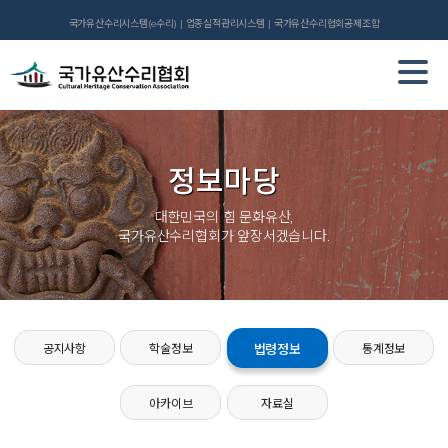
국가유산수리시스템(e수리)
업종실적관리시스템
국가유산수리협회공제조합
정보마당
대한민국의 힘 문화유산,
국가유산수리협회가 앞장서겠습니다.
공지사항
학술정보
법령정보
통계정보
아카이브
자료실