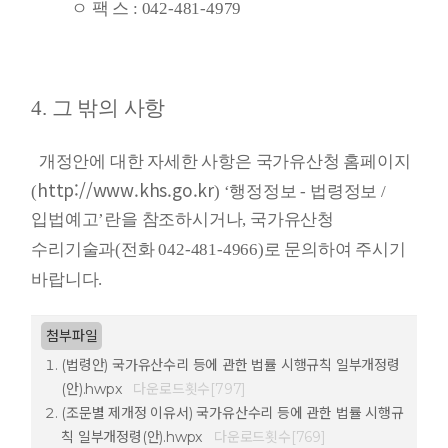
ㅇ 팩 스 : 042-481-4979
4. 그 밖의 사항
개정안에 대한 자세한 사항은 국가유산청 홈페이지
http://www.khs.go.kr
(
) ‘행정정보 - 법령정보 /
입법예고’란을 참조하시거
나, 국가유산청
수리기술과(전화 042-481-4966)로 문의하여 주시기
바랍니다.
첨부파일
(법령안) 국가유산수리 등에 관한 법률 시행규칙 일부개정령
(안).hwpx
다운로드횟수[797]
(조문별 제개정 이유서) 국가유산수리 등에 관한 법률 시행규
칙 일부개정령(안).hwpx
다운로드횟수[769]