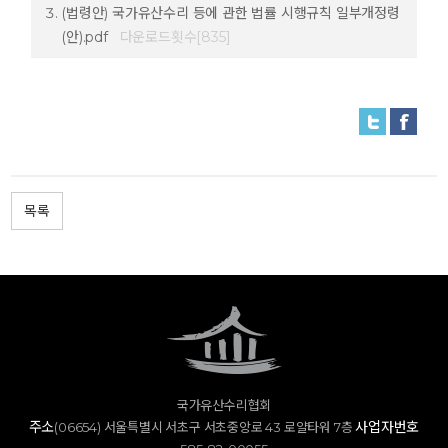
(법령안) 국가유산수리 등에 관한 법률 시행규칙 일부개정령
(안).pdf
다운로드횟수[835]
목록
국가유산수리협회
주소
사업자번호
(06654) 서울특별시 서초구 서초중앙로 43 로얄타워 7층