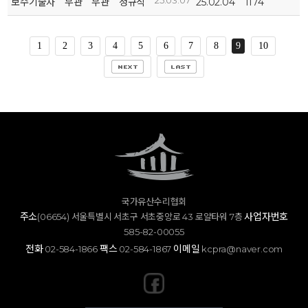
25.03.07
보수기술자
무관
무관
정규직
25.02.04
1174
1
2
3
4
5
6
7
8
9
10
국가유산수리협회
주소
사업자번호
(06654) 서울특별시 서초구 서초중앙로 43 로얄타워 7층
585-82-00055
전화
팩스
이메일
02-584-1866
02-584-1867
kcpra@naver.com