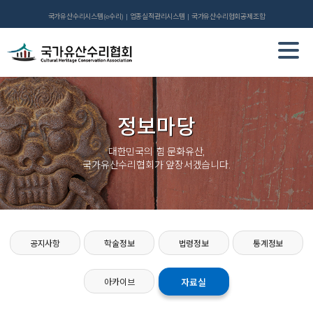
국가유산수리시스템(e수리)
업종실적관리시스템
국가유산수리협회공제조합
정보마당
대한민국의 힘 문화유산,
국가유산수리협회가 앞장서겠습니다.
공지사항
학술정보
법령정보
통계정보
아카이브
자료실