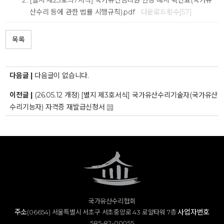
[별지 제23호의7서식] 국가유산감리원 현장 배치 확인표(국가유
산수리 등에 관한 법률 시행규칙).pdf
다운로드횟수[57]
목록
다음글 |
다음글이 없습니다.
이전글 |
(26.05.12 개정) [별지 제3호서식] 국가유산수리기술자(국가유산
수리기능자) 자격증 재발급신청서
국가유산수리협회
주소
사업자번호
(06654) 서울특별시 서초구 서초중앙로 43 로얄타워 7층
585-82-00055