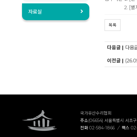
[별
자료실
목록
다음글 |
다음글
이전글 |
(26
국가유산수리협회
주소
(06654) 서울특별시 서초
전화
02-584-1866
/
팩스
02