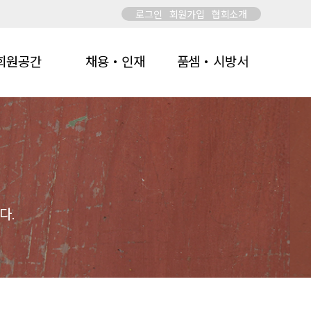
로그인
회원가입
협회소개
회원공간
채용・인재
품셈・시방서
다.