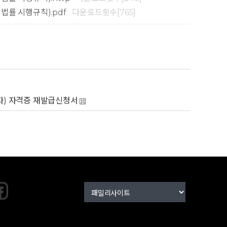
법률 시행규칙).pdf
다운로드횟수[765]
능자) 자격증 재발급신청서