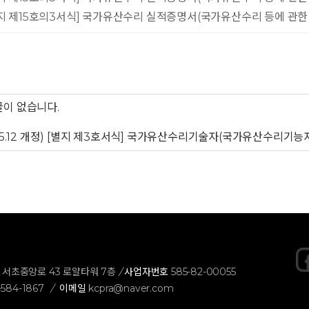
지 제15호의3서식] 국가유산수리 실적증명서(국가유산수리 등에 관한 
이 없습니다.
.05.12 개정) [별지 제3호서식] 국가유산수리기술자(국가유산수리기
구 서초중앙로 43 로얄타워 7층
/
사업자번호
585-82-00055
-584-1867
/
이메일
kcpra@naver.com