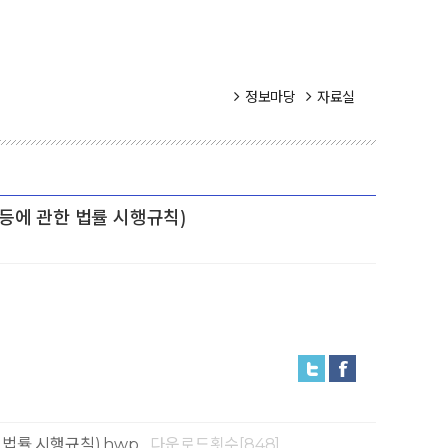
정보마당
자료실
등에 관한 법률 시행규칙)
법률 시행규칙).hwp
다운로드횟수[848]