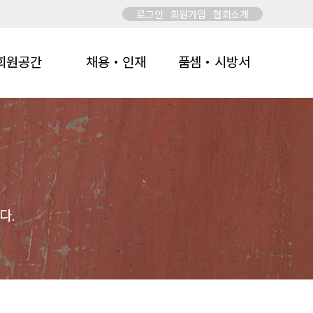
로그인
회원가입
협회소개
회원공간
채용・인재
품셈・시방서
다.