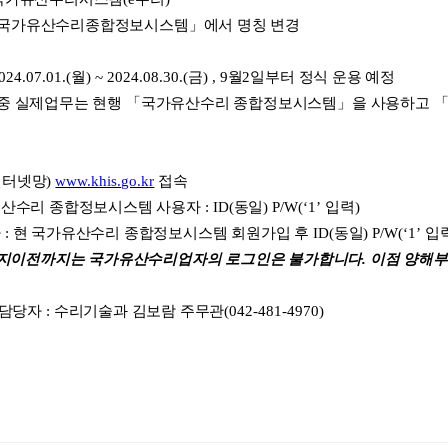
 국가유산수리종합정보시스템
」
에서 명칭 변경
2024.07.01.(
월
) ~ 2024.08.30.(
금
) , 9
월
2
일부터 정식 운용 예정
중 실제업무는 현행
「
국가유산수리 종합정보시스템
」
을 사용하고
인터넷망
)
www.khis.go.kr
접속
유산수리 종합정보시스템 사용자
: ID(
동일
) P/W(‘1’
입력
)
자
:
현 국가유산수리 종합정보시스템 회원가입 후
ID(
동일
) P/W(‘1’
입
공지이전까지는 국가유산수리업자의 로그인은 불가합니다. 이점 양해
 담당자
:
수리기술과 김보람 주무관
(042-481-4970)