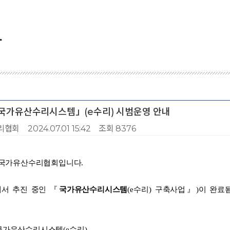
항
「국가유산수리시스템」(e수리) 시범운영 안내
리협회
2024.07.01 15:42
조회 8376
 국가유산수리협회입니다.
서 추진 중인
『
국가유산수리시스템
(e
수리
)
구축사업
』
)
이 완료
국가유산수리시스템
(e
수리
)