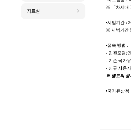
※ 「
차세대
자료실
▪
시범기간
: 
※
시범기간 
▪
접속 방법
:
-
민원포털
(
-
기존 국가
-
신규 사용
※ 별도의 
▪국가유산
청