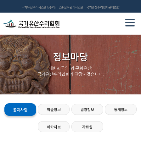
국가유산수리시스템(e수리)
업종실적관리시스템
국가유산수리협회공제조합
정보마당
대한민국의 힘 문화유산,
국가유산수리협회가 앞장서겠습니다.
공지사항
학술정보
법령정보
통계정보
아카이브
자료실