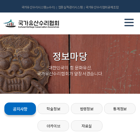
국가유산수리시스템(e수리)
업종실적관리시스템
국가유산수리협회공제조합
정보마당
대한민국의 힘 문화유산,
국가유산수리협회가 앞장서겠습니다.
공지사항
학술정보
법령정보
통계정보
아카이브
자료실