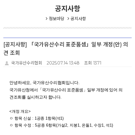
공지사항
정보마당
공지사항
[공지사항] 「국가유산수리 표준품셈」일부 개정(안) 의
견 조회
국가유산수리협회
2025.07.14 13:48
조회 1371
안녕하세요, 국가유산수리협회입니다.
국가유산청에서
「
국가유산수리 표준품셈
」일부 개정에 있어
의
견조회를 실시하고자 합니다.
<개정 개요>
ㅇ 항목 신설
: 1
공종
1
항목
(
석
1)
ㅇ 항목 수정
: 5
공종
6
항목
(
가설2
,
지붕1, 온돌1, 수장1, 석1
)