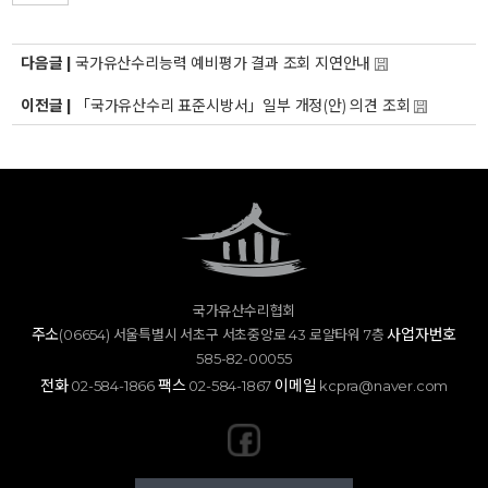
다음글 |
국가유산수리능력 예비평가 결과 조회 지연안내
이전글 |
「국가유산수리 표준시방서」일부 개정(안) 의견 조회
국가유산수리협회
주소
사업자번호
(06654) 서울특별시 서초구 서초중앙로 43 로얄타워 7층
585-82-00055
전화
팩스
이메일
02-584-1866
02-584-1867
kcpra@naver.com