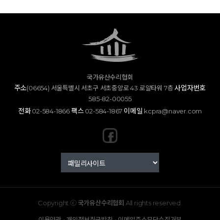
국가유산수리협회
주소
사업자번호
(06654) 서울특별시 서초구 서초중앙로 43 로얄타워 7층
585-82-00055
전화
팩스
이메일
02-584-1866
02-584-1867
kcpra@naver.com
Copyright ⓒ
국가유산수리협회
All rights reserved.
·
·
이용약관
개인정보취급방침
이메일주소무단수집거부