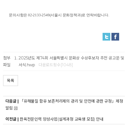
문의사항은 02-2133-2549(서울시 문화정책과)로 연락바랍니다.
첨부
2025년도 제74회 서울특별시 문화상 수상후보자 추천 공고문 및
파일
서식.hwp
다운로드횟수[1048]
목록
다음글 |
「유해물질 함유 보존처리제의 관리 및 안전에 관한 규정」제정
알림
이전글 |
한옥전문인력 양성사업(설계과정 교육생 모집) 안내