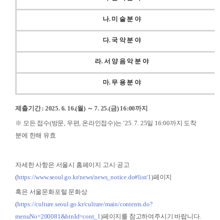
나
.
미 술 분 야
다
.
국 악 분 야
라
.
서 양 음 악 분 야
마
.
무 용 분 야
제출기간
: 2025. 6. 16.(
월
)
～
7. 25.(
금
) 16:00
까지
※ 모든 접수(방문, 우편, 온라인접수)는 ’25. 7. 25일 16:00까지 도착
분에 한해 유효
자세한 사항은 서울시 홈페이지 고시·공고
(
https://www.seoul.go.kr/news/news_notice.do#list/1
)페이지
혹은 서울문화포털 문화상
(
https://culture.seoul.go.kr/culture/main/contents.do?
menuNo=200081&btnId=cont_1
)페이지를 참고하여주시기 바랍니다.