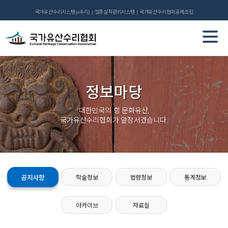
국가유산수리시스템(e수리)
업종실적관리시스템
국가유산수리협회공제조합
정보마당
대한민국의 힘 문화유산,
국가유산수리협회가 앞장서겠습니다.
공지사항
학술정보
법령정보
통계정보
아카이브
자료실