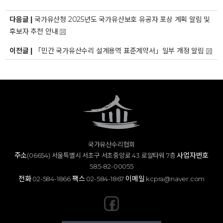
다음글 |
국가유산청 2025년도 국가유산보호 유공자 포상 계획 알림 및
후보자 추천 안내
이전글 |
「민간 국가유산수리 설계용역 표준계약서」일부 개정 알림
국가유산수리협회
주소
사업자번호
(06654) 서울특별시 서초구 서초중앙로 43 로얄타워 7층
585-82-00055
전화
팩스
이메일
02-584-1866
02-584-1867
kcpra@naver.com