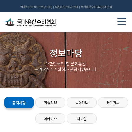
국가유산수리시스템(e수리)
업종실적관리시스템
국가유산수리협회공제조합
정보마당
대한민국의 힘 문화유산,
국가유산수리협회가 앞장서겠습니다.
공지사항
학술정보
법령정보
통계정보
아카이브
자료실